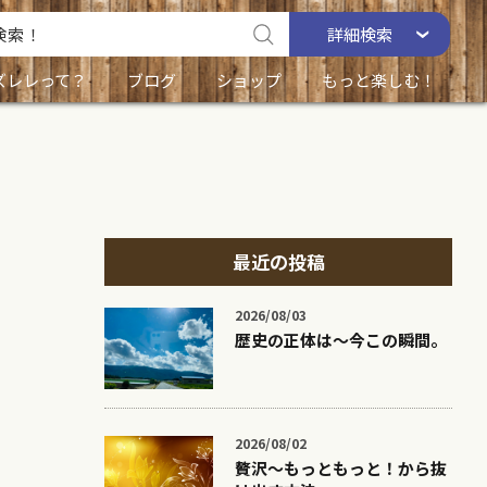
詳細
検索
ズレレって？
ブログ
ショップ
もっと楽しむ！
最近の投稿
2026/08/03
歴史の正体は〜今この瞬間。
2026/08/02
贅沢〜もっともっと！から抜