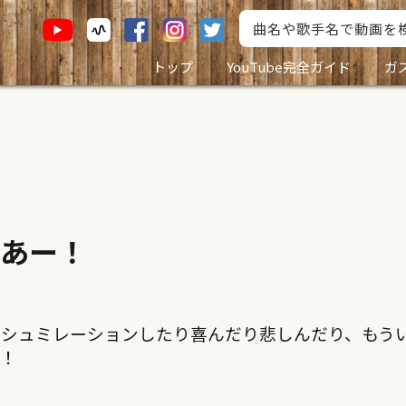
トップ
YouTube完全ガイド
ガ
あー！
りシュミレーションしたり喜んだり悲しんだり、もう
ー！