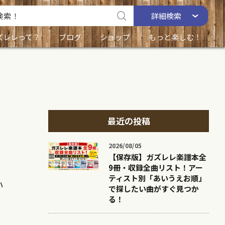
詳細
検索
ズレレって？
ブログ
ショップ
もっと楽しむ！
最近の投稿
2026/08/05
【保存版】ガズレレ楽譜本全
9冊・収録全曲リスト！アー
ティスト別「あいうえお順」
い
で探したい曲がすぐ見つか
る！