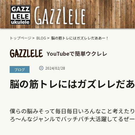
トップページ
>
BLOG
> 脳の筋トレにはガズレレだああー！
YouTubeで簡単ウクレレ
GAZZLELE
2024/02/28
ブログ
脳の筋トレにはガズレレだあ
僕らの脳みそって毎日毎日いろんなこと考えた
ろ〜んなジャンルでバッチバチ大活躍してるぜ