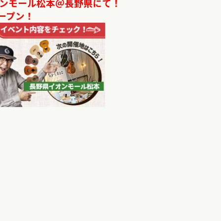
ンモール松本＠長野県にて！
ープン！