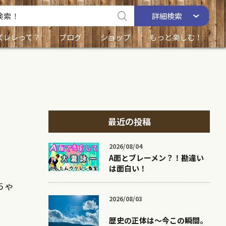
詳細
検索
ズレレって？
ブログ
ショップ
もっと楽しむ！
最近の投稿
2026/08/04
A面とブレーメン？！勘違い
は面白い！
ちゃ
2026/08/03
歴史の正体は〜今この瞬間。