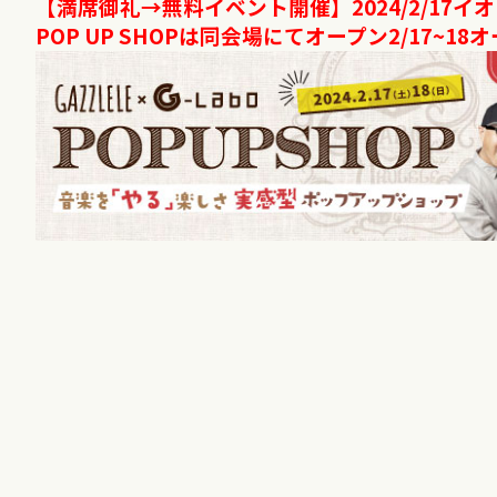
【満席御礼
→
無料イベント開催】
2024/2/17
イオ
POP UP SHOP
は同会場にてオープン
2/17~18
オ