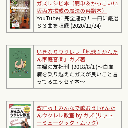
ガズレシピ本（簡単＆かっこいい
版両方掲載の魔法の楽譜本）
YouTubeに完全連動！一冊に厳選
８３曲を収録 (2020/12/24)
いきなりウクレレ「地球１かんた
ん家庭音楽」ガズ著
主婦の友社刊 (2018/8/1 )〜白血
病を乗り越えたガズが良いこと言
ってるエッセイ本〜
改訂版！みんなで歌おう! かんた
んウクレレ教室 by ガズ (リット
ーミュージック・ムック)