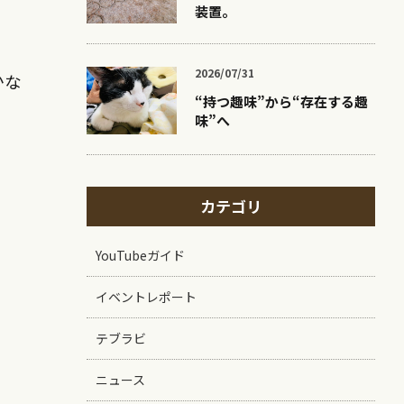
装置。
2026/07/31
かな
“持つ趣味”から“存在する趣
味”へ
カテゴリ
YouTubeガイド
イベントレポート
テブラビ
ニュース