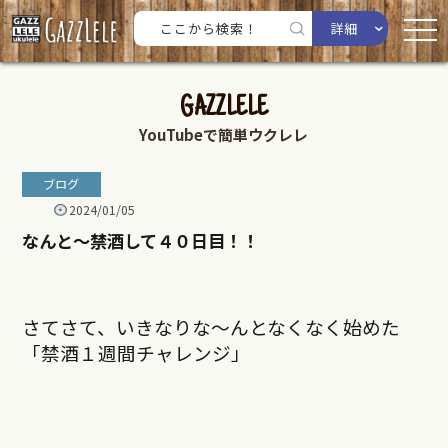
詳細
GAZZLELE
YouTubeで簡単ウクレレ
ブログ
2024/01/05
なんと〜禁酒して４０日目！！
さてさて、いきなりな〜んとなくなく始めた
「禁酒１週間チャレンジ」