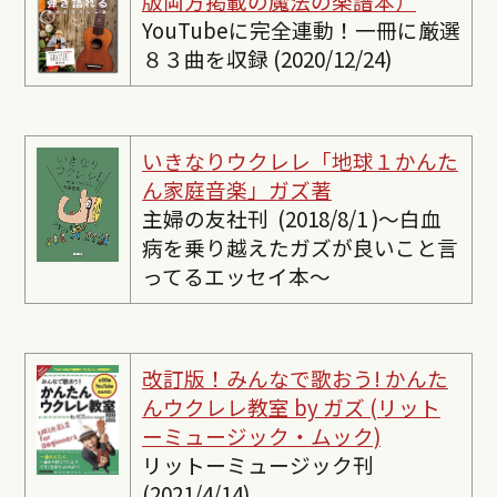
版両方掲載の魔法の楽譜本）
YouTubeに完全連動！一冊に厳選
８３曲を収録 (2020/12/24)
いきなりウクレレ「地球１かんた
ん家庭音楽」ガズ著
主婦の友社刊 (2018/8/1 )〜白血
病を乗り越えたガズが良いこと言
ってるエッセイ本〜
改訂版！みんなで歌おう! かんた
んウクレレ教室 by ガズ (リット
ーミュージック・ムック)
リットーミュージック刊
(2021/4/14)