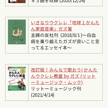
８３曲を収録 (2020/12/24)
いきなりウクレレ「地球１かんた
ん家庭音楽」ガズ著
主婦の友社刊 (2018/8/1 )〜白血
病を乗り越えたガズが良いこと言
ってるエッセイ本〜
改訂版！みんなで歌おう! かんた
んウクレレ教室 by ガズ (リット
ーミュージック・ムック)
リットーミュージック刊
(2021/4/14)