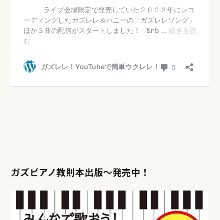
ガズピアノ教則本出版〜発売中！