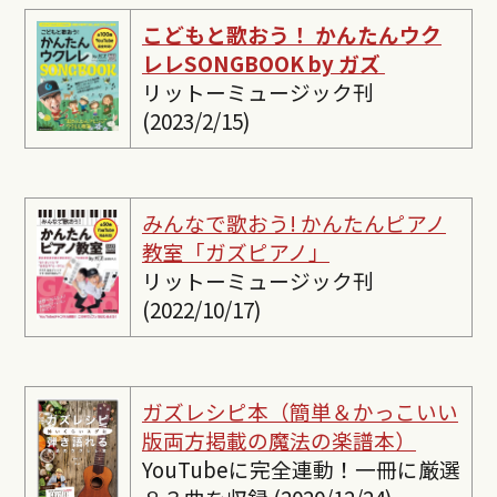
こどもと歌おう！ かんたんウク
レレSONGBOOK by ガズ
リットーミュージック刊
(2023/2/15)
みんなで歌おう! かんたんピ
アノ
教室「ガズピアノ」
リットーミュージック刊
(2022/10/17)
ガズレシピ本（簡単＆かっこいい
版両方掲載の魔法の楽譜本）
YouTubeに完全連動！一冊に厳選