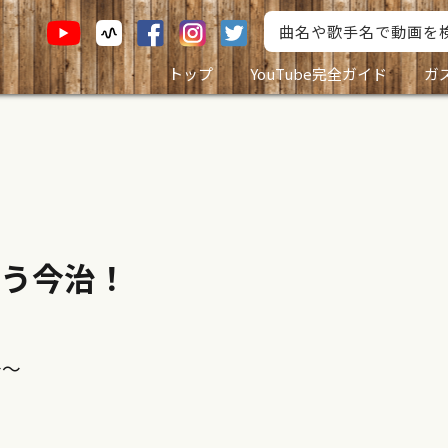
トップ
YouTube完全ガイド
ガ
う今治！
〜〜