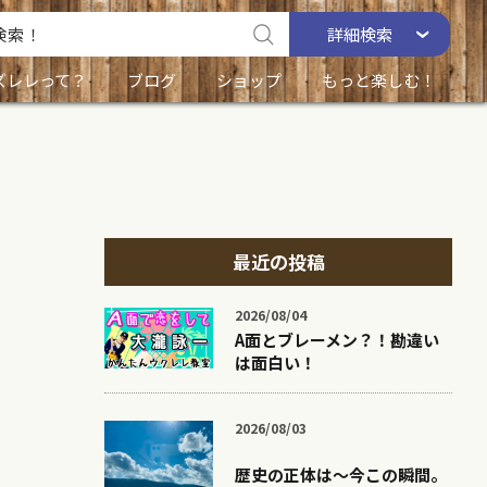
詳細
検索
ズレレって？
ブログ
ショップ
もっと楽しむ！
最近の投稿
2026/08/04
A面とブレーメン？！勘違い
は面白い！
2026/08/03
歴史の正体は〜今この瞬間。