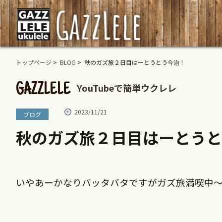
トップページ
>
BLOG
> 秋のガズ旅２日目はーとうとう今治！
YouTubeで簡単ウクレレ
GAZZLELE
2023/11/21
ブログ
秋のガズ旅２日目はーとうと
いやあーかなりバッタバタですがガズ旅満喫中