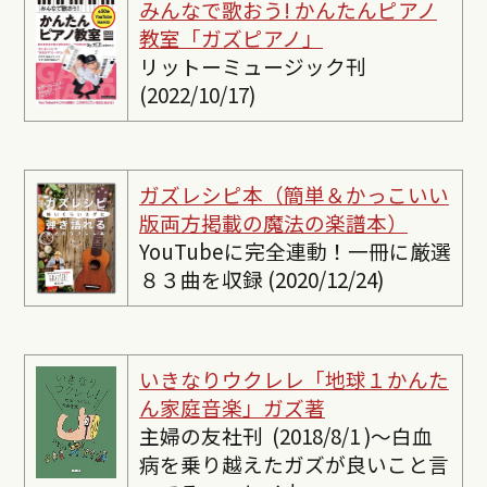
みんなで歌おう! かんたんピ
アノ
教室「ガズピアノ」
リットーミュージック刊
(2022/10/17)
ガズレシピ本（簡単＆かっこいい
版両方掲載の魔法の楽譜本）
YouTubeに完全連動！一冊に厳選
８３曲を収録 (2020/12/24)
いきなりウクレレ「地球１かんた
ん家庭音楽」ガズ著
主婦の友社刊 (2018/8/1 )〜白血
病を乗り越えたガズが良いこと言