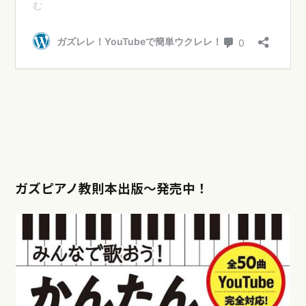
ガズピアノ教則本出版〜発売中！