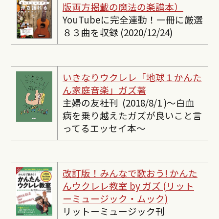
版両方掲載の魔法の楽譜本）
YouTubeに完全連動！一冊に厳選
８３曲を収録 (2020/12/24)
いきなりウクレレ「地球１かんた
ん家庭音楽」ガズ著
主婦の友社刊 (2018/8/1 )〜白血
病を乗り越えたガズが良いこと言
ってるエッセイ本〜
改訂版！みんなで歌おう! かんた
んウクレレ教室 by ガズ (リット
ーミュージック・ムック)
リットーミュージック刊