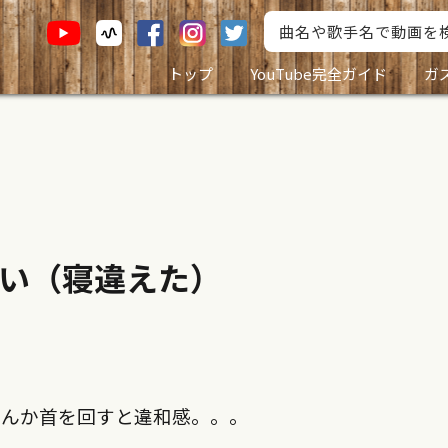
トップ
YouTube完全ガイド
ガ
い（寝違えた）
なんか首を回すと違和感。。。