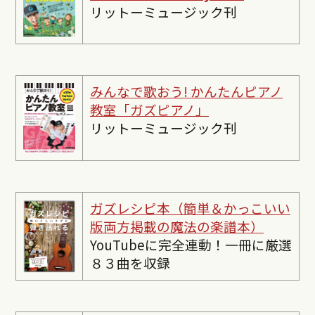
リットーミュージック刊
みんなで歌おう! かんたんピ
アノ
教室「ガズピアノ」
リットーミュージック刊
ガズレシピ本（簡単＆かっこいい
版両方掲載の魔法の楽譜本）
YouTubeに完全連動！一冊に厳選
８３曲を収録