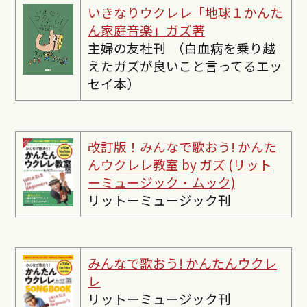
いきなりウクレレ「地球１かんた
ん家庭音楽」ガズ著
主婦の友社刊 （白血病を乗り越
えたガズが良いこと言ってるエッ
セイ本）
改訂版！みんなで歌おう! かんた
んウクレレ教室 by ガズ (リット
ーミュージック・ムック)
リットーミュージック刊
みんなで歌おう! かんたんウクレ
レ
リットーミュージック刊