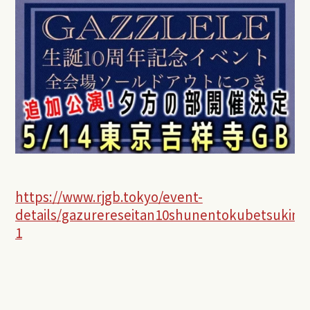
https://www.rjgb.tokyo/event-
details/gazurereseitan10shunentokubetsukine
1