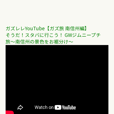
ガズレレYouTube【ガズ旅 南信州編】
そうだ！スタバに行こう！ GWジムニープチ
旅〜南信州の景色をお裾分け〜