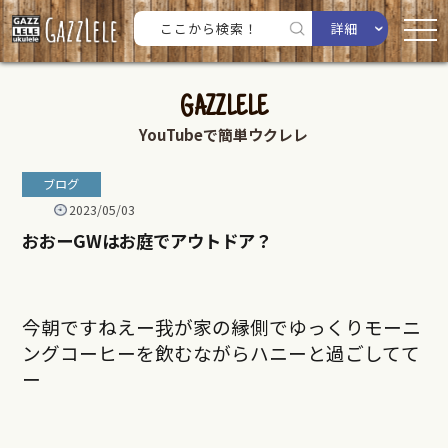
詳細
GAZZLELE
YouTubeで簡単ウクレレ
ブログ
2023/05/03
おおーGWはお庭でアウトドア？
今朝ですねえー我が家の縁側でゆっくりモーニ
ングコーヒーを飲むながらハニーと過ごしてて
ー