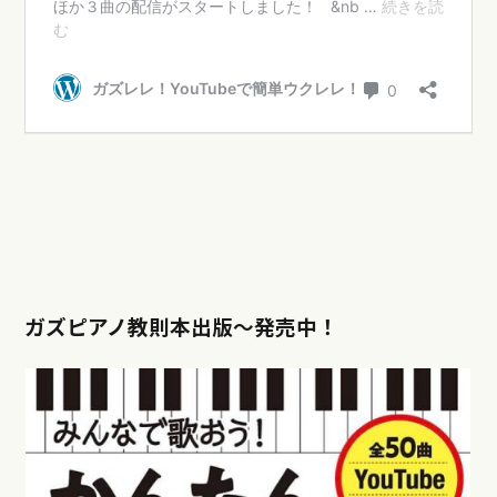
ガズピアノ教則本出版〜発売中！