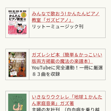
みんなで歌おう! かんたんピ
アノ
教室「ガズピアノ」
リットーミュージック刊
ガズレシピ本（簡単＆かっこいい
版両方掲載の魔法の楽譜本）
YouTubeに完全連動！一冊に厳選
８３曲を収録
いきなりウクレレ「地球１かんた
ん家庭音楽」ガズ著
主婦の友社刊 （白血病を乗り越