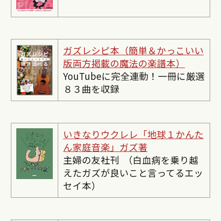
ガズレシピ本（簡単＆かっこいい
版両方掲載の魔法の楽譜本）
YouTubeに完全連動！一冊に厳選
８３曲を収録
いきなりウクレレ「地球１かんた
ん家庭音楽」ガズ著
主婦の友社刊 （白血病を乗り越
えたガズが良いこと言ってるエッ
セイ本）