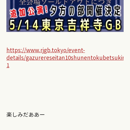
https://www.rjgb.tokyo/event-
details/gazurereseitan10shunentokubetsukine
1
楽しみだああー