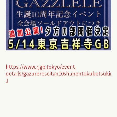
https://www.rjgb.tokyo/event-
details/gazurereseitan10shunentokubetsukine
1