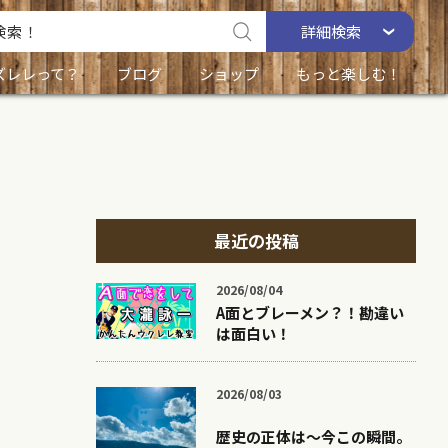
詳細
検索
ズレレって？
ブログ
ショップ
もっと楽しむ！
最近の投稿
2026/08/04
A面とブレーメン？！勘違い
は面白い！
2026/08/03
歴史の正体は〜今この瞬間。