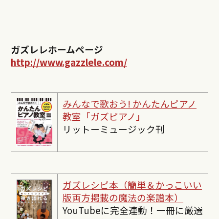
ガズレレホームページ
http://www.gazzlele.com/
みんなで歌おう! かんたんピ
アノ
教室「ガズピアノ」
リットーミュージック刊
ガズレシピ本（簡単＆かっこいい
版両方掲載の魔法の楽譜本）
YouTubeに完全連動！一冊に厳選