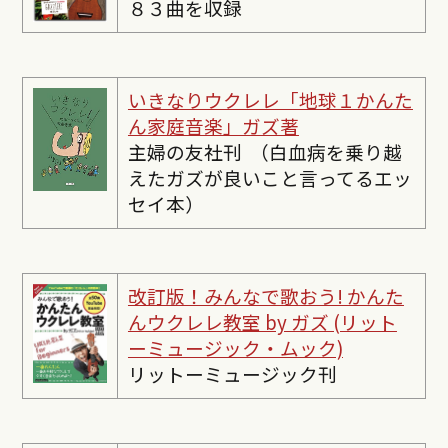
８３曲を収録
いきなりウクレレ「地球１かんた
ん家庭音楽」ガズ著
主婦の友社刊 （白血病を乗り越
えたガズが良いこと言ってるエッ
セイ本）
改訂版！みんなで歌おう! かんた
んウクレレ教室 by ガズ (リット
ーミュージック・ムック)
リットーミュージック刊