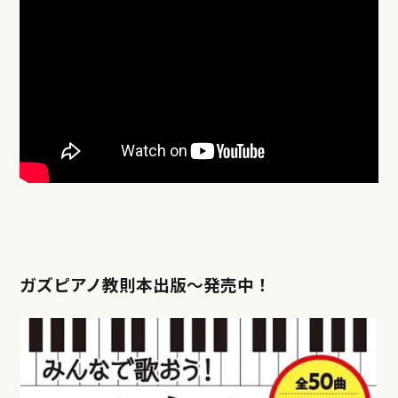
ガズピアノ教則本出版〜発売中！