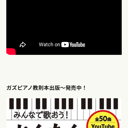
ガズピアノ教則本出版〜発売中！