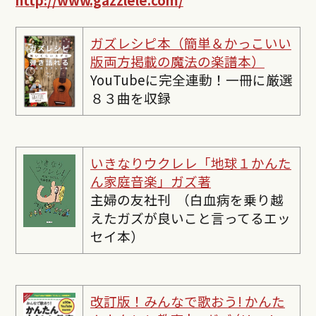
ガズレシピ本（簡単＆かっこいい
版両方掲載の魔法の楽譜本）
YouTubeに完全連動！一冊に厳選
８３曲を収録
いきなりウクレレ「地球１かんた
ん家庭音楽」ガズ著
主婦の友社刊 （白血病を乗り越
えたガズが良いこと言ってるエッ
セイ本）
改訂版！みんなで歌おう! かんた