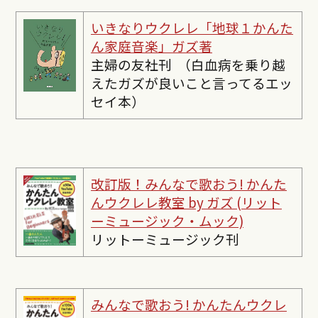
いきなりウクレレ「地球１かんた
ん家庭音楽」ガズ著
主婦の友社刊 （白血病を乗り越
えたガズが良いこと言ってるエッ
セイ本）
改訂版！みんなで歌おう! かんた
んウクレレ教室 by ガズ (リット
ーミュージック・ムック)
リットーミュージック刊
みんなで歌おう! かんたんウクレ