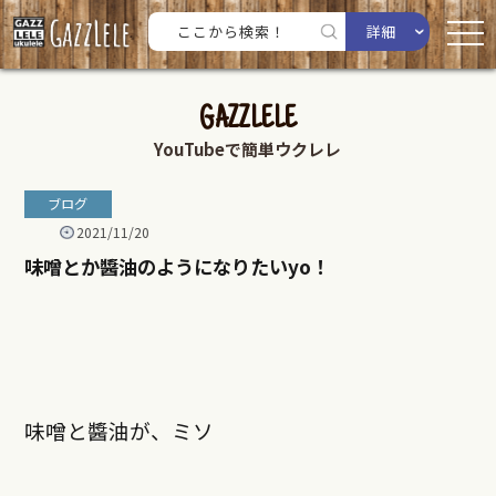
詳細
GAZZLELE
YouTubeで簡単ウクレレ
ブログ
2021/11/20
味噌とか醬油のようになりたいyo！
味噌と醬油が、ミソ