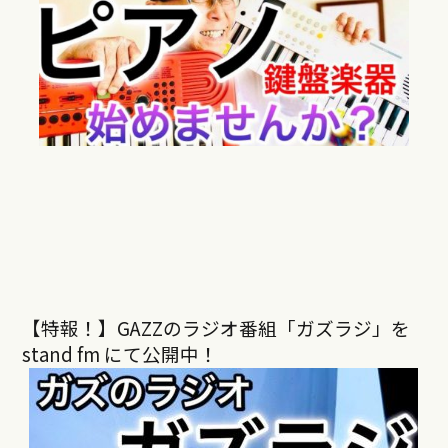
【特報！】GAZZのラジオ番組「ガズラジ」を
stand fm にて公開中！