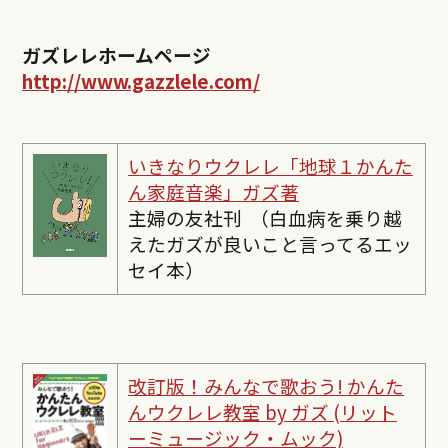
ガズレレホームページ
http://www.gazzlele.com/
いきなりウクレレ「地球１かんた
ん家庭音楽」ガズ著
主婦の友社刊 （白血病を乗り越
えたガズが良いこと言ってるエッ
セイ本）
改訂版！みんなで歌おう! かんた
んウクレレ教室 by ガズ (リット
ーミュージック・ムック)