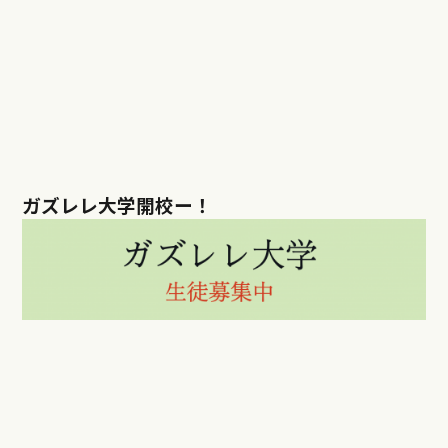
ガズレレ大学開校ー！