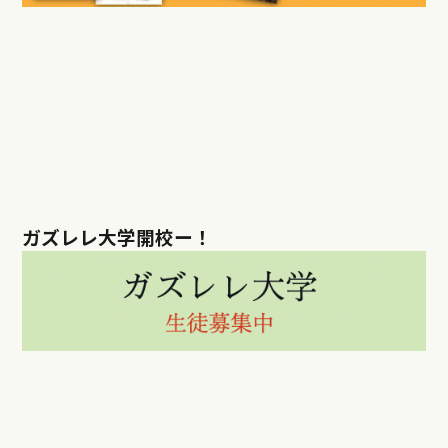
ガズレレ大学開校ー！