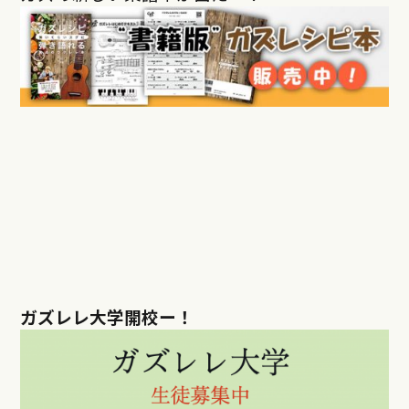
ガズレレ大学開校ー！