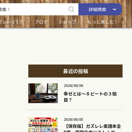
詳細
検索
ズレレって？
ブログ
ショップ
もっと楽しむ！
最近の投稿
2026/08/06
幸せとは〜８ビートの３拍
目？
2026/08/05
【保存版】ガズレレ楽譜本全