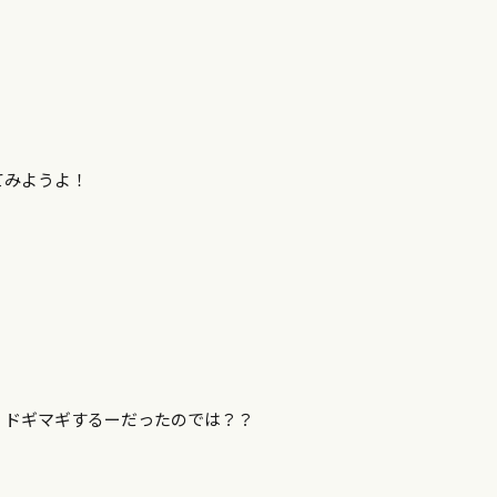
てみようよ！
、ドギマギするーだったのでは？？