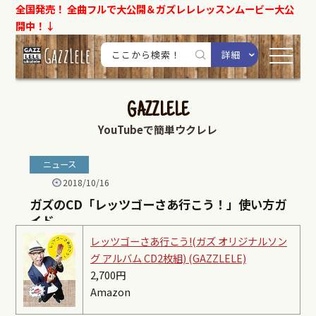
全国発売！
全曲フルで大公開＆ガズレレレッスンムービー大公
開中！↓
レッツゴーさあ行こう!(ガズ オリジナルソン
グ アルバム CD2枚組) (GAZZLELE)
2,700円
Amazon