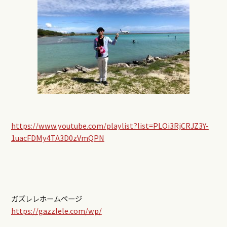
https://www.youtube.com/playlist?list=PLOi3RjCRJZ3Y-
1uacFDMy4TA3D0zVmQPN
ガズレレホームページ
https://gazzlele.com/wp/