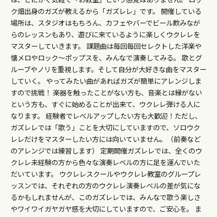
ク畑出身のガズが教えるから「ガズレレ」です。 開催している
場所は、スタジオはもちろん、カフェやバーでビール飲みなが
らのレッスンもあり、遊びに来ているように楽しくウクレレを
マスターしていきます。 課題曲は毎回毎回セレクトした洋楽や
懐メロやロック～ポップスを、みんなで演奏してみる。 歌とグ
ルーブやノリを重視します。そして自分が大好きな曲をマスター
していく。 やってみたい曲があればガズが簡単にアレンジしま
すので挑戦！ 楽器を触ったことがない方も、音楽とは縁がない
という方も、すぐに始めることが出来て、ウクレレ弾ける人に
なります。 経験者でレベルアップしたい方も大歓迎！ただし、
ガズレレでは「歌う」ことを大切にしていますので、ソロウク
レレだけをマスターしたい方には向いていません。（前奏など
のアレンジでは練習します） 定期開催ガズレレでは、全くのウ
クレレ未経験の方から色々な演奏レベルの方に足を運んでいた
だいています。 ウクレレスクールやウクレレ教室のグループレ
ッスンでは、それぞれの方のウクレレ演奏レベルの差が気にな
るかもしれませんが、このガズレレでは、みんなで歌う楽しさ
やワイワイガヤガヤ感を大切にしていますので、ご安心を。 ま