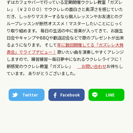
ずはカフェやバーで行っている定期開催ウクレレ教室「ガズレ
レ」（￥２０００）でウクレレの面白さと奥深さを感じていた
だき、しっかりマスターするなら個人レッスンやお友達とのグ
ループレッスンが断然オススメ！マスターしたいことにじっく
り取り組めます。 毎日の生活の中に音楽が入ってきて、お誕生
日会やキャンプやBBQや歓送迎会などで歌のプレゼントが出来
るようになります。 そして
年に数回開催してる「ガズレレ大発
表会」でライブデビュー！
歌いたい曲を演奏しやすくアレンジ
しますので、練習練習～毎日夢中になれるウクレレライフに！
新感覚のウクレレ教室「ガズレレ」
お問い合わせ
お待ちし
ています。 ありがとうございました。
Twitter
Facebook
LINE