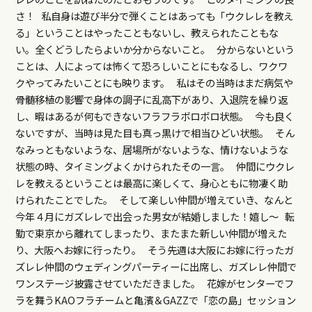
さ！ 私自身は遊び半分で弾くことはあっても「ウクレレを教え
る」ということはやったこともないし、教えられたこともな
い。全くどうしたらよいか分からないこと。 分からないという
ことは、人によっては怖くて恐ろしいことにもなるし、ワクワ
クやってみたいことにも映ります。 私はその当時はまだ病気や
骨髄移植の影響で身体の調子に乱高下があり、入退院を繰り返
し、暇はあるが何もできないフラフラボロボロ状態。 今も良く
ないですが、当時は見た目も真っ黒けで相当ひどい状態。 そん
なみっともないような、居場所がないような、情けないような
状態の時、タイミングよくかけられたその一言。 仲間にウクレ
レを教えるということは最高に楽しくて、身心ともに物凄く助
けられたことでした。 そして楽しい仲間が増えていき、なんと
今年４月にガズレレで出会った男女が結婚しました！嬉し～ 転
勤で東京から離れてしまったり、またまた新しい仲間が増えた
り、大阪へお嫁に行ったり。 そう先週は大阪にお嫁に行ったガ
ズレレ仲間のウェディングパーティーに出席し、ガズレレ仲間で
ワンステージ披露させていただきました。 花嫁がセンターでフ
ラを舞うKAOフラチームと亀濱＆GAZZで「恋の島」セッション