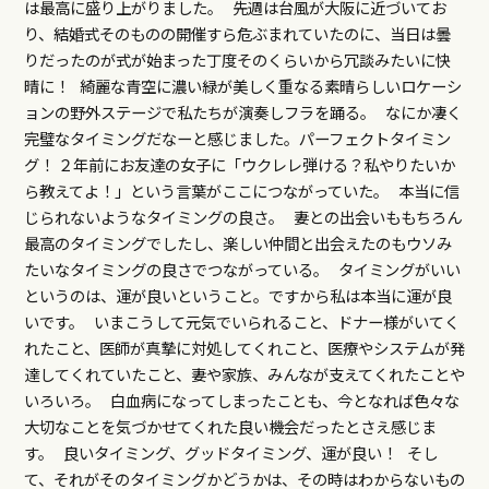
は最高に盛り上がりました。 先週は台風が大阪に近づいてお
り、結婚式そのものの開催すら危ぶまれていたのに、当日は曇
りだったのが式が始まった丁度そのくらいから冗談みたいに快
晴に！ 綺麗な青空に濃い緑が美しく重なる素晴らしいロケーシ
ョンの野外ステージで私たちが演奏しフラを踊る。 なにか凄く
完璧なタイミングだなーと感じました。パーフェクトタイミン
グ！ ２年前にお友達の女子に「ウクレレ弾ける？私やりたいか
ら教えてよ！」という言葉がここにつながっていた。 本当に信
じられないようなタイミングの良さ。 妻との出会いももちろん
最高のタイミングでしたし、楽しい仲間と出会えたのもウソみ
たいなタイミングの良さでつながっている。 タイミングがいい
というのは、運が良いということ。ですから私は本当に運が良
いです。 いまこうして元気でいられること、ドナー様がいてく
れたこと、医師が真摯に対処してくれこと、医療やシステムが発
達してくれていたこと、妻や家族、みんなが支えてくれたことや
いろいろ。 白血病になってしまったことも、今となれば色々な
大切なことを気づかせてくれた良い機会だったとさえ感じま
す。 良いタイミング、グッドタイミング、運が良い！ そし
て、それがそのタイミングかどうかは、その時はわからないもの