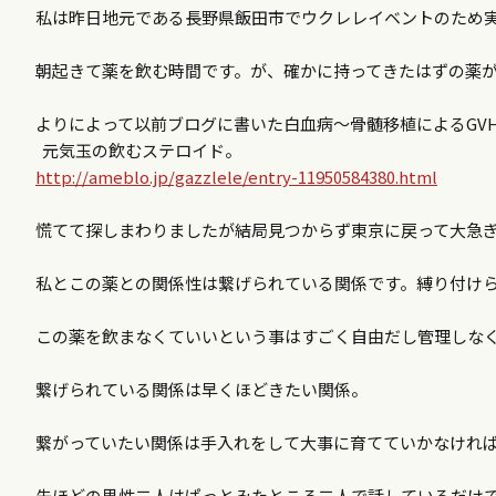
私は昨日地元である長野県飯田市でウクレレイベントのため
朝起きて薬を飲む時間です。が、確かに持ってきたはずの薬
よりによって以前ブログに書いた白血病～骨髄移植によるGV
元気玉の飲むステロイド。
http://ameblo.jp/gazzlele/entry-11950584380.html
慌てて探しまわりましたが結局見つからず東京に戻って大急
私とこの薬との関係性は繋げられている関係です。縛り付け
この薬を飲まなくていいという事はすごく自由だし管理しな
繋げられている関係は早くほどきたい関係。
繋がっていたい関係は手入れをして大事に育てていかなけれ
先ほどの男性二人はぱっとみたところ二人で話しているだけ