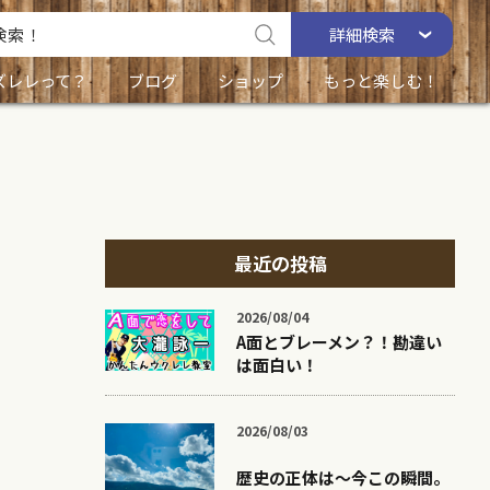
詳細
検索
ズレレって？
ブログ
ショップ
もっと楽しむ！
最近の投稿
2026/08/04
A面とブレーメン？！勘違い
は面白い！
2026/08/03
歴史の正体は〜今この瞬間。