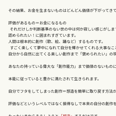
その結果、お金を生まないものはどんどん価値が下がってき
評価があるもの＝お金になるもの
それだけしか判断基準のない世の中は何か寂しい感じがしま
認められたい！に囲まれすぎています。
人間は根本的に創作（歌、絵、踊など）するものです。
すごく楽しくて夢中になれて自分を輝かせてくれる大事なこ
自分から自然に出てくる楽しい創作まで「褒められたい」の
あなたの持っている偉大な「創作能力」まで価値のないもの
本能に従っていると豊かに満たされて生きられます。
自分でフタをしてしまった創作＝想造を簡単に取り戻す方法
評価などというレベルではなく損得なしで本来の自分の創作
たったいまからそうしようと
「想造」
するだけです。