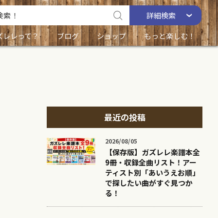
詳細
検索
ズレレって？
ブログ
ショップ
もっと楽しむ！
最近の投稿
2026/08/05
【保存版】ガズレレ楽譜本全
9冊・収録全曲リスト！アー
ティスト別「あいうえお順」
で探したい曲がすぐ見つか
る！