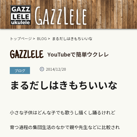
トップページ
>
BLOG
> まるだしはきもちいいな
YouTubeで簡単ウクレレ
GAZZLELE
2014/12/20
ブログ
まるだしはきもちいいな
小さな子供はどんな子でも歌うし描くし踊るけれど
育つ過程の集団生活のなかで親や先生などに比較され