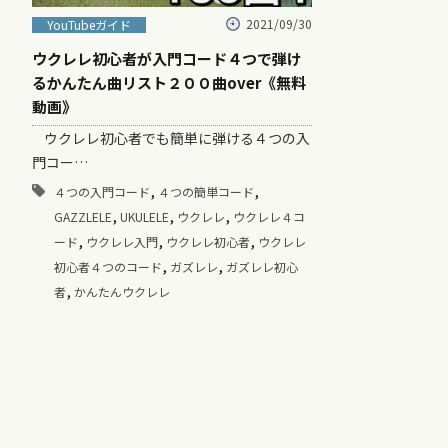
2021/09/30
YouTubeガイド
ウクレレ初心者が入門コード４つで弾け
るかんたん曲リスト２００曲over《無料
動画》
ウクレレ初心者でも簡単に弾ける４つの入
門コー…
,
,
４つの入門コード
４つの簡単コード
,
,
,
GAZZLELE
UKULELE
ウクレレ
ウクレレ４コ
,
,
,
ード
ウクレレ入門
ウクレレ初心者
ウクレレ
,
,
初心者４つのコード
ガズレレ
ガズレレ初心
,
者
かんたんウクレレ