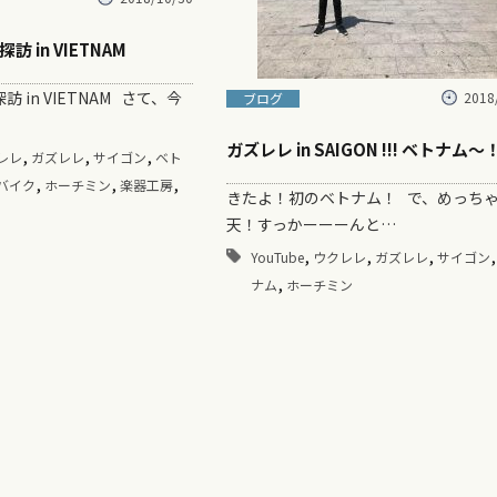
 in VIETNAM
 in VIETNAM さて、今
2018
ブログ
ガズレレ in SAIGON !!! ベトナム〜
,
,
,
レレ
ガズレレ
サイゴン
ベト
,
,
,
バイク
ホーチミン
楽器工房
きたよ！初のベトナム！ で、めっち
天！すっかーーーんと…
,
,
,
YouTube
ウクレレ
ガズレレ
サイゴン
,
ナム
ホーチミン