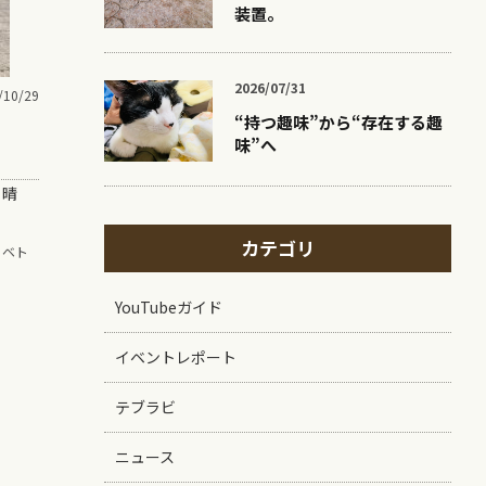
装置。
2026/07/31
/10/29
“持つ趣味”から“存在する趣
味”へ
！
ゃ晴
カテゴリ
,
ベト
YouTubeガイド
イベントレポート
テブラビ
ニュース