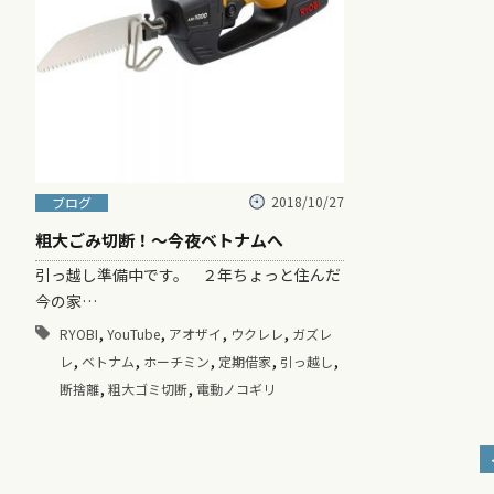
2018/10/27
ブログ
粗大ごみ切断！〜今夜ベトナムへ
引っ越し準備中です。 ２年ちょっと住んだ
今の家…
,
,
,
,
RYOBI
YouTube
アオザイ
ウクレレ
ガズレ
,
,
,
,
,
レ
ベトナム
ホーチミン
定期借家
引っ越し
,
,
断捨離
粗大ゴミ切断
電動ノコギリ