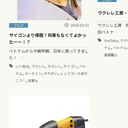
ウクレレ工房・探訪
ウクレレ工房 探訪
2018/10/31
ブログ
回ベトナ…
サイゴンより帰国！何事もなくてよかっ
,
YouTube
ウク
たーー！？
,
ナム
ベトナム
ベトナムから今朝早朝、日本に戻ってきまし
楽器職人
た！ …
,
,
,
,
いい気分
ウクレレ
ガズレレ
サイゴン
ベト
,
,
,
ナム
ホーチミン
やりがい
レッツゴーさあ行
,
こう！
何事も