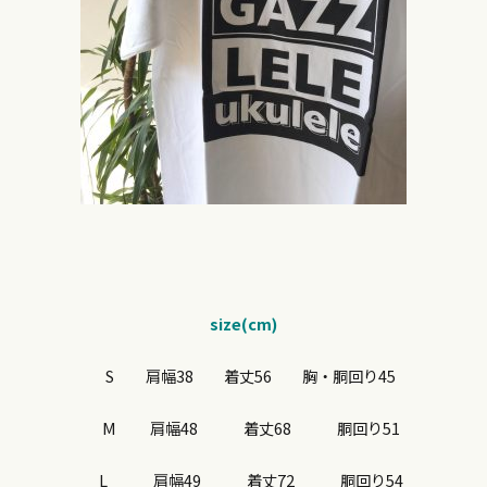
size(cm)
S 肩幅38 着丈56 胸・胴回り45
​ M 肩幅48 着丈68 胴回り51
L 肩幅49 着丈72 胴回り54