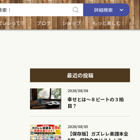
詳細
検索
ズレレって？
ブログ
ショップ
もっと楽しむ！
最近の投稿
2026/08/06
幸せとは〜８ビートの３拍
目？
2026/08/05
【保存版】ガズレレ楽譜本全