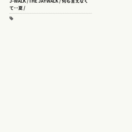
J-WALK /THE JAYWALK / 何も言えなく
て…夏 /