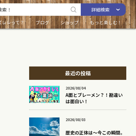
詳細
検索
ズレレって？
ブログ
ショップ
もっと楽しむ！
最近の投稿
2026/08/04
A面とブレーメン？！勘違い
は面白い！
2026/08/03
歴史の正体は〜今この瞬間。