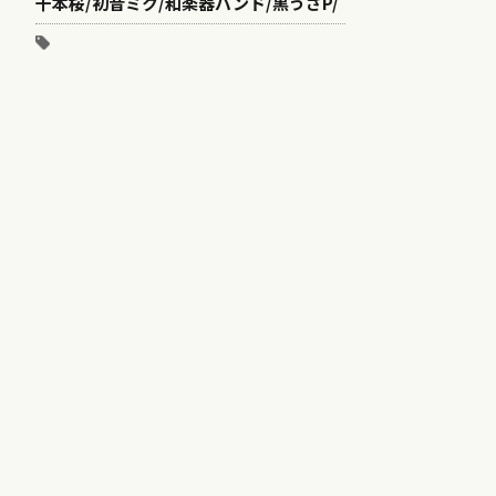
千本桜/初音ミク/和楽器バンド/黒うさP/