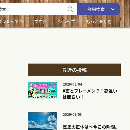
詳細
検索
ズレレって？
ブログ
ショップ
もっと楽しむ！
最近の投稿
2026/08/04
A面とブレーメン？！勘違い
は面白い！
2026/08/03
歴史の正体は〜今この瞬間。