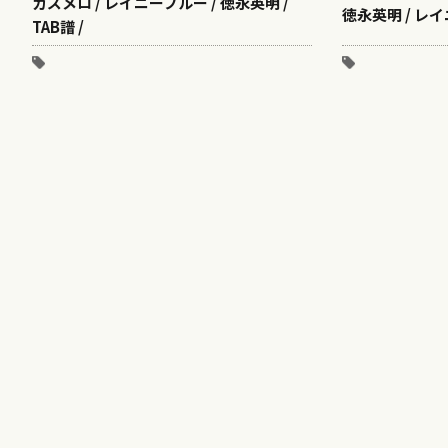
ガズメロ / レイニーブルー / 徳永英明 /
徳永英明 / レイニー
TAB譜 /