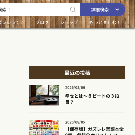
詳細
検索
ズレレって？
ブログ
ショップ
もっと楽しむ！
最近の投稿
2026/08/06
幸せとは〜８ビートの３拍
目？
2026/08/05
【保存版】ガズレレ楽譜本全