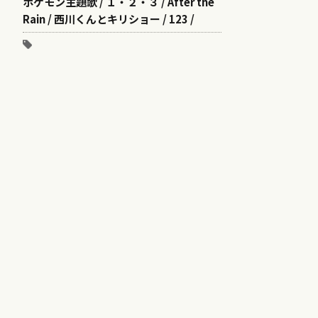
ポケモン主題歌 / １・２・３ / After the
Rain / 西川くんとキリショー / 123 /