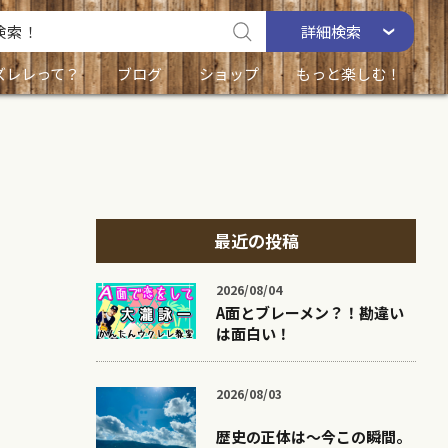
詳細
検索
ズレレって？
ブログ
ショップ
もっと楽しむ！
最近の投稿
2026/08/04
A面とブレーメン？！勘違い
は面白い！
2026/08/03
歴史の正体は〜今この瞬間。