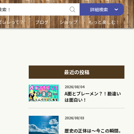
詳細
検索
ズレレって？
ブログ
ショップ
もっと楽しむ！
最近の投稿
2026/08/04
A面とブレーメン？！勘違い
は面白い！
2026/08/03
歴史の正体は〜今この瞬間。