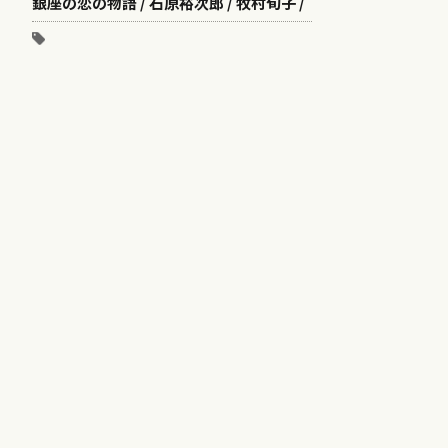
銀座の恋の物語 / 石原裕次郎 / 牧村旬子 /