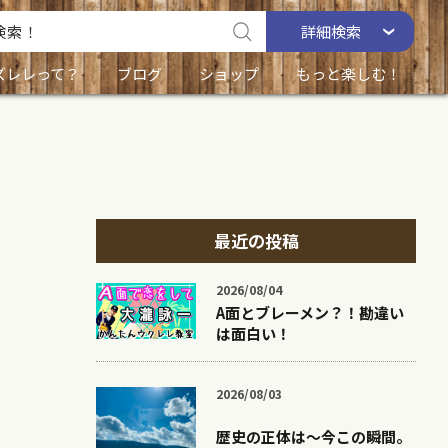
詳細
検索
ズレレって？
ブログ
ショップ
もっと楽しむ！
最近の投稿
2026/08/04
A面とブレーメン？！勘違い
は面白い！
2026/08/03
歴史の正体は〜今この瞬間。