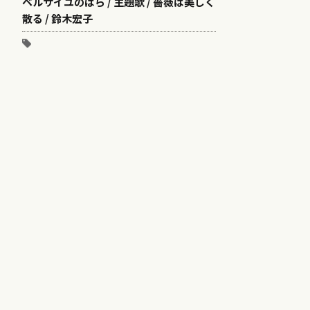
ベルサイユのばら / 主題歌 / 薔薇は美しく
散る / 鈴木宏子