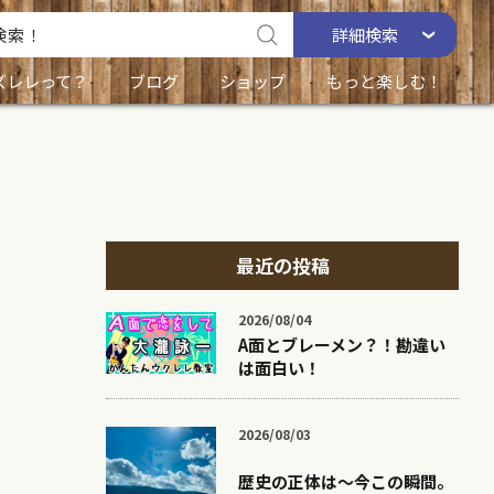
詳細
検索
ズレレって？
ブログ
ショップ
もっと楽しむ！
最近の投稿
2026/08/04
A面とブレーメン？！勘違い
は面白い！
2026/08/03
歴史の正体は〜今この瞬間。