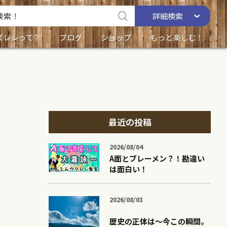
詳細
検索
ズレレって？
ブログ
ショップ
もっと楽しむ！
最近の投稿
2026/08/04
A面とブレーメン？！勘違い
は面白い！
2026/08/03
歴史の正体は〜今この瞬間。