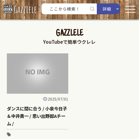
詳細
GAZZLELE
YouTubeで簡単ウクレレ
2025/07/01
ダンスに間に合う / 小泉今日子
＆中井貴一 / 思い出野郎Aチー
ム /