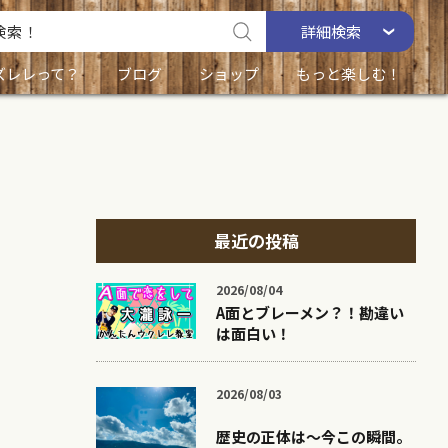
詳細
検索
ズレレって？
ブログ
ショップ
もっと楽しむ！
最近の投稿
2026/08/04
A面とブレーメン？！勘違い
は面白い！
2026/08/03
歴史の正体は〜今この瞬間。