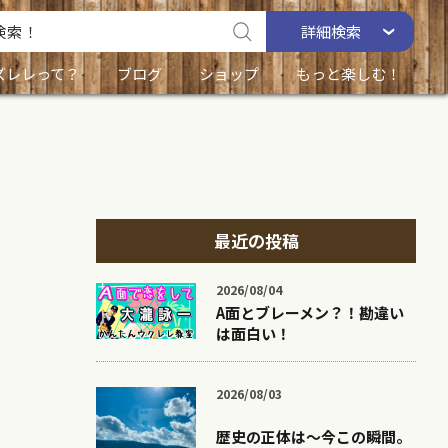
詳細
検索
ズレレって？
ブログ
ショップ
もっと楽しむ！
最近の投稿
2026/08/04
A面とブレーメン？！勘違い
は面白い！
2026/08/03
歴史の正体は〜今この瞬間。