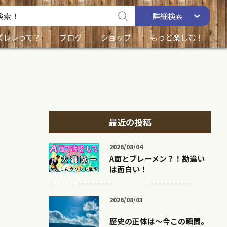
詳細
検索
ズレレって？
ブログ
ショップ
もっと楽しむ！
最近の投稿
2026/08/04
A面とブレーメン？！勘違い
は面白い！
2026/08/03
歴史の正体は〜今この瞬間。