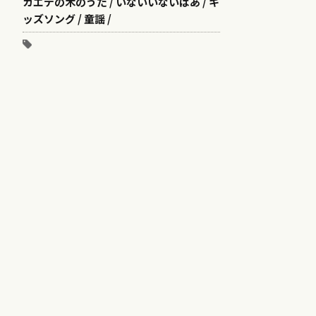
カエデの木のうた / いないいないばあ / キ
ッズソング / 童謡 /