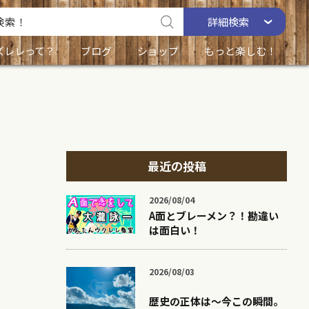
詳細
検索
ズレレって？
ブログ
ショップ
もっと楽しむ！
最近の投稿
2026/08/04
A面とブレーメン？！勘違い
は面白い！
2026/08/03
歴史の正体は〜今この瞬間。